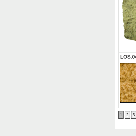
LOS.0
1
2
3