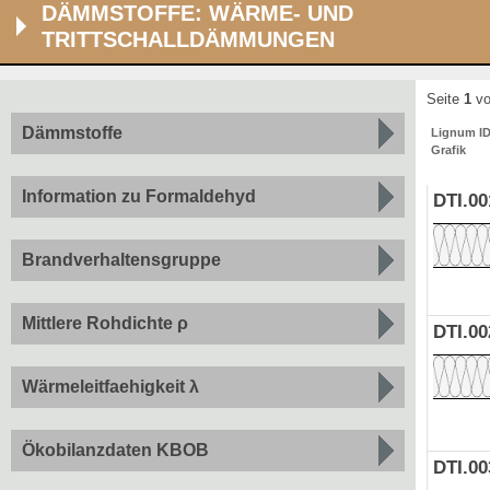
DÄMMSTOFFE: WÄRME- UND
TRITTSCHALLDÄMMUNGEN
Seite
1
vo
Dämmstoffe
Lignum I
Grafik
Information zu Formaldehyd
DTI.00
Brandverhaltensgruppe
Mittlere Rohdichte ρ
DTI.00
Wärmeleitfaehigkeit λ
Ökobilanzdaten KBOB
DTI.00