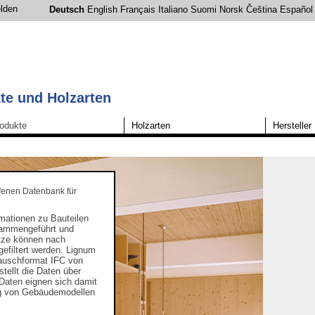
lden
Deutsch
English
Français
Italiano
Suomi
Norsk
Čeština
Español
te und Holzarten
odukte
Holzarten
Hersteller
fenen Datenbank für
rmationen zu Bauteilen
sammengeführt und
sätze können nach
gefiltert werden. Lignum
tauschformat IFC von
tellt die Daten über
e Daten eignen sich damit
ung von Gebäudemodellen