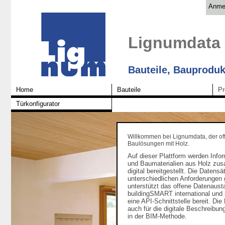
Anme
Lignumdata
Bauteile, Bauproduk
Home
Bauteile
Pr
Türkonfigurator
Willkommen bei Lignumdata, der of
Baulösungen mit Holz.
Auf dieser Plattform werden Info
und Baumaterialien aus Holz zu
digital bereitgestellt. Die Daten
unterschiedlichen Anforderungen 
unterstützt das offene Datenaus
buildingSMART international und s
eine API-Schnittstelle bereit. Di
auch für die digitale Beschreib
in der BIM-Methode.