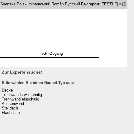
Svenska
Polski
Український
Român
Русский
Български
EESTI
日本語
API-Zugang
Zur Expertensuche:
Bitte wählen Sie einen Bauteil-Typ aus:
Decke
Trennwand zweischalig
Trennwand einschalig
Aussenwand
Steildach
Flachdach