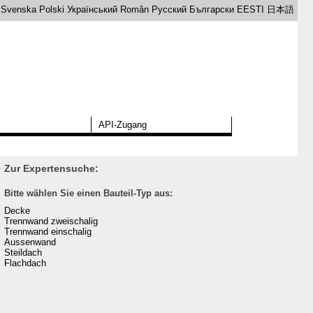
Svenska
Polski
Український
Român
Русский
Български
EESTI
日本語
API-Zugang
Zur Expertensuche:
Bitte wählen Sie einen Bauteil-Typ aus:
Decke
Trennwand zweischalig
Trennwand einschalig
Aussenwand
Steildach
Flachdach