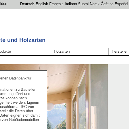
lden
Deutsch
English
Français
Italiano
Suomi
Norsk
Čeština
Español
te und Holzarten
odukte
Holzarten
Hersteller
fenen Datenbank für
rmationen zu Bauteilen
sammengeführt und
sätze können nach
gefiltert werden. Lignum
tauschformat IFC von
tellt die Daten über
e Daten eignen sich damit
ung von Gebäudemodellen